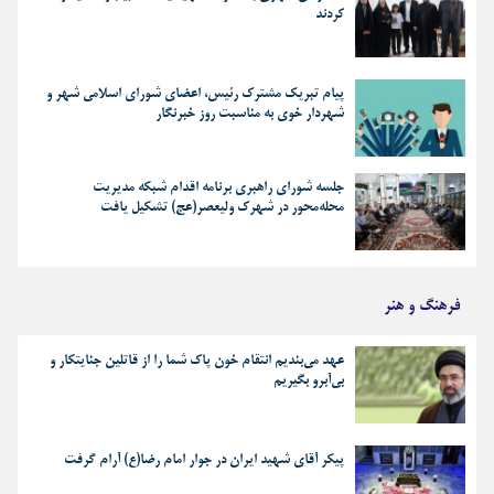
کردند
پیام تبریک مشترک رئیس، اعضای شورای اسلامی شهر و
شهردار خوی به مناسبت روز خبرنگار
جلسه شورای راهبری برنامه اقدام شبکه مدیریت
محله‌محور در شهرک ولیعصر(عج) تشکیل یافت
فرهنگ و هنر
عهد می‌بندیم انتقام خون پاک شما را از قاتلین جنایتکار و
بی‌آبرو بگیریم
پیکر آقای شهید ایران در جوار امام رضا(ع) آرام گرفت