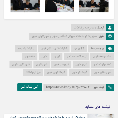
ارسال :
مدیریت ارتباطات
منبع :
مدیریت ارتباطات شورای اسلامی شهر و شهرداری خوی
برچسب ها
۲۲ بهمن
ادارات شهرستان خوی
ارتباط با مردم
امام جمعه خوی
ایام الله دهه فجر
ایران
خوی
دهه فجر
دهه مبارک فجر
شهر خوی
شهردار خوی
شهرداری
شهرداری خوی
شهرستان خوی
فرماندار خوی
فرمانداری خوی
میز ارتباطات
کپی لینک خبر
لینک خبر
https://news.khoy.ir/?p=22803
نوشته های مشابه
مسئولان شهری با خانواده شهید یدالله حبیب‌زاده دیدار کردند