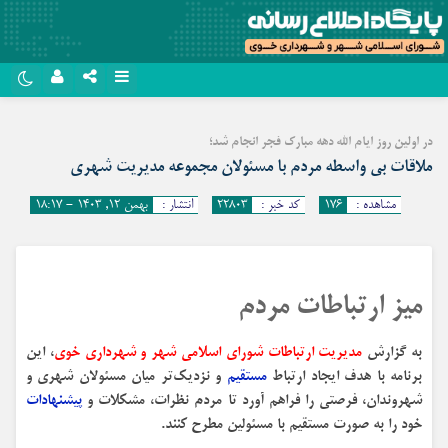
نام کاربری یا نشانی ایمیل
روبیکا
در اولین روز ایام الله دهه مبارک فجر انجام شد؛
سروش
ملاقات بی واسطه مردم با مسئولان مجموعه مدیریت شهری
رمز عبور
ایتا
مشاهده :
۱۷۶
کد خبر :
۲۲۸۰۳
انتشار :
بهمن ۱۲, ۱۴۰۳ - ۱۸:۱۷
آپارات
مرا به خاطر بسپار
اپلیکیشن
میز ارتباطات مردم
به گزارش
مدیریت ارتباطات شورای اسلامی شهر و شهرداری خوی
، این
برنامه با هدف ایجاد ارتباط
مستقیم
و نزدیک‌تر میان مسئولان شهری و
شهروندان، فرصتی را فراهم آورد تا مردم نظرات، مشکلات و
پیشنهادات
خود را به صورت مستقیم با مسئولین مطرح کنند.