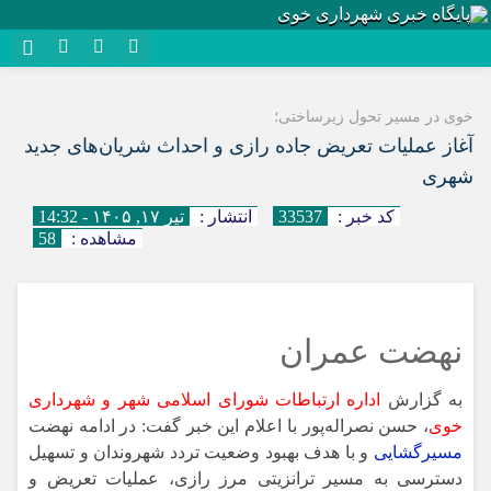
نام کاربری یا نشانی ایمیل
روبیکا
خوی در مسیر تحول زیرساختی؛
سروش
آغاز عملیات تعریض جاده رازی و احداث شریان‌های جدید
رمز عبور
شهری
ایتا
کد خبر :
33537
انتشار :
تیر ۱۷, ۱۴۰۵ - 14:32
آپارات
مشاهده :
58
مرا به خاطر بسپار
اپلیکیشن
نهضت عمران
به گزارش
اداره ارتباطات شورای اسلامی شهر و شهرداری
خوی
، حسن نصراله‌پور با اعلام این خبر گفت: در ادامه نهضت
مسیرگشایی
و با هدف بهبود وضعیت تردد شهروندان و تسهیل
دسترسی به مسیر ترانزیتی مرز رازی، عملیات تعریض و