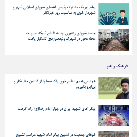
پیام تبریک مشترک رئیس، اعضای شورای اسلامی شهر و
شهردار خوی به مناسبت روز خبرنگار
جلسه شورای راهبری برنامه اقدام شبکه مدیریت
محله‌محور در شهرک ولیعصر(عج) تشکیل یافت
فرهنگ و هنر
عهد می‌بندیم انتقام خون پاک شما را از قاتلین جنایتکار و
بی‌آبرو بگیریم
پیکر آقای شهید ایران در جوار امام رضا(ع) آرام گرفت
غوغای جمعیت در تشییع پیکر امام شهید/مراسم تشییع