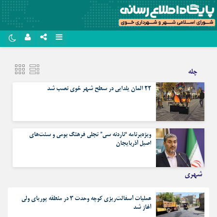
نام کاربری یا نشانی ایمیل
روبیکا
چله
سروش
۲۲ المان یلدایی در سطح شهر خوی نصب شد
رمز عبور
ایتا
آپارات
مرا به خاطر بسپار
ویژه‌برنامه “ناردنه سی” تجلی فرهنگ بومی و سنت‌های
اپلیکیشن
اصیل آذربایجان
شهری
عملیات آسفالت‌ریزی کوچه وحدت ۳ در منطقه پوریای ولی
آغاز شد