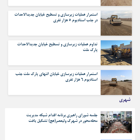
استمرار عملیات زیرسازی و تسطیح خیابان جدیدالاحداث
در جنب استادیوم ۵ هزار نفری
تداوم عملیات زیرسازی و تسطیح خیابان جدیدالاحداث
پارک ملت
استمرار عملیات زیرسازی خیابان انتهای پارک ملت جنب
استادیوم ۶ هزار نفری
شهری
جلسه شورای راهبری برنامه اقدام شبکه مدیریت
محله‌محور در شهرک ولیعصر(عج) تشکیل یافت