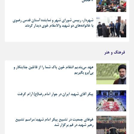
+ عکس
شهردار، رییس شورای شهر و نماینده آستان قدس رضوی
با خانواده‌های دو شهید والامقام خوی دیدار کردند
فرهنگ و هنر
عهد می‌بندیم انتقام خون پاک شما را از قاتلین جنایتکار و
بی‌آبرو بگیریم
پیکر آقای شهید ایران در جوار امام رضا(ع) آرام گرفت
غوغای جمعیت در تشییع پیکر امام شهید/مراسم تشییع
رهبر شهید در قم برگزار شد