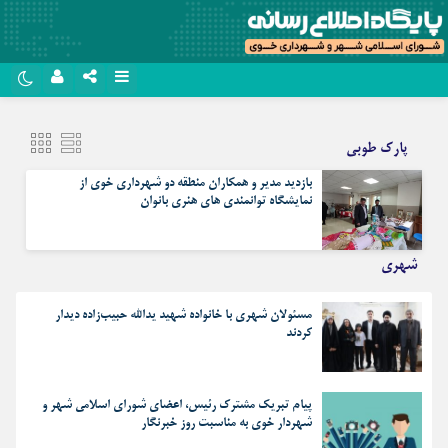
نام کاربری یا نشانی ایمیل
روبیکا
پارک طوبی
سروش
بازدید مدیر و همکاران منطقه دو شهرداری خوی از
رمز عبور
ایتا
نمایشگاه توانمندی های هنری بانوان
آپارات
شهری
مرا به خاطر بسپار
اپلیکیشن
مسئولان شهری با خانواده شهید یدالله حبیب‌زاده دیدار
کردند
پیام تبریک مشترک رئیس، اعضای شورای اسلامی شهر و
شهردار خوی به مناسبت روز خبرنگار