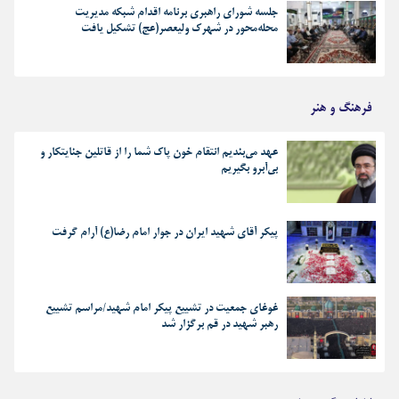
جلسه شورای راهبری برنامه اقدام شبکه مدیریت
محله‌محور در شهرک ولیعصر(عج) تشکیل یافت
فرهنگ و هنر
عهد می‌بندیم انتقام خون پاک شما را از قاتلین جنایتکار و
بی‌آبرو بگیریم
پیکر آقای شهید ایران در جوار امام رضا(ع) آرام گرفت
غوغای جمعیت در تشییع پیکر امام شهید/مراسم تشییع
رهبر شهید در قم برگزار شد