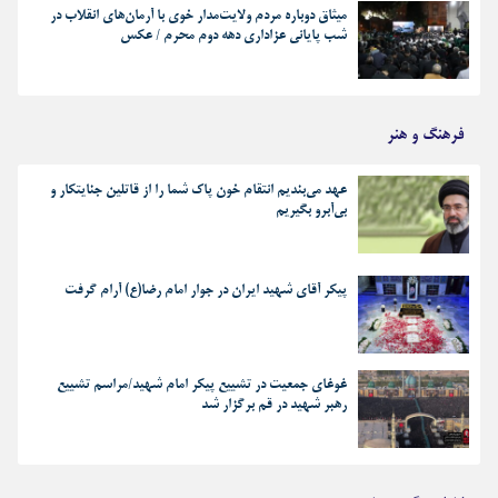
میثاق دوباره مردم ولایت‌مدار خوی با آرمان‌های انقلاب در
شب پایانی عزاداری دهه دوم محرم / عکس
فرهنگ و هنر
عهد می‌بندیم انتقام خون پاک شما را از قاتلین جنایتکار و
بی‌آبرو بگیریم
پیکر آقای شهید ایران در جوار امام رضا(ع) آرام گرفت
غوغای جمعیت در تشییع پیکر امام شهید/مراسم تشییع
رهبر شهید در قم برگزار شد