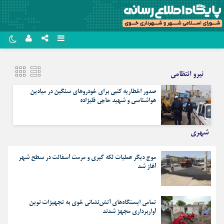
نام کاربری یا نشانی ایمیل
روبیکا
نیرو انتظامی
سروش
صدور اخطاریه کتبی برای خودروهای سنگین در میادین
رمز عبور
ایتا
هواشناسی و شهید حاجی قلیزاده
آپارات
شهری
مرا به خاطر بسپار
اپلیکیشن
موج دیگر عملیات لکه گیری و مرمت آسفالت در سطح شهر
آغاز شد
تمامی ایستگاه‌های آتش‌نشانی خوی به تجهیزات نوین
آواربرداری مجهز شدند