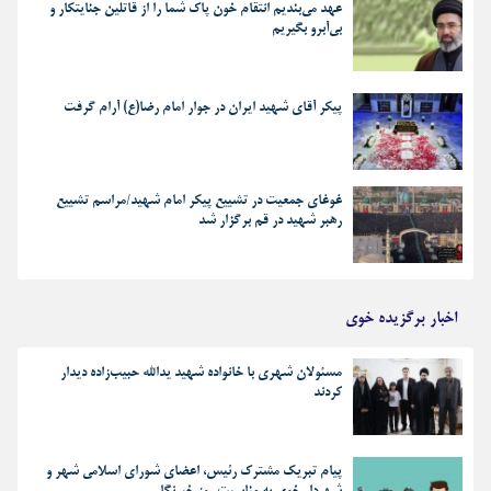
عهد می‌بندیم انتقام خون پاک شما را از قاتلین جنایتکار و
بی‌آبرو بگیریم
پیکر آقای شهید ایران در جوار امام رضا(ع) آرام گرفت
غوغای جمعیت در تشییع پیکر امام شهید/مراسم تشییع
رهبر شهید در قم برگزار شد
اخبار برگزیده خوی
مسئولان شهری با خانواده شهید یدالله حبیب‌زاده دیدار
کردند
پیام تبریک مشترک رئیس، اعضای شورای اسلامی شهر و