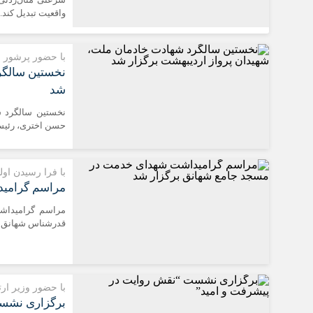
واقعیت تبدیل کند.
با حضور پرشور م
نخستین سالگر
شد
نخستین سالگرد ش
حسن اختری، رئیس 
با فرا رسیدن او
مراسم گرامید
مراسم گرامیداش
قدرشناس شهانق د
با حضور وزیر ار
برگزاری نشست