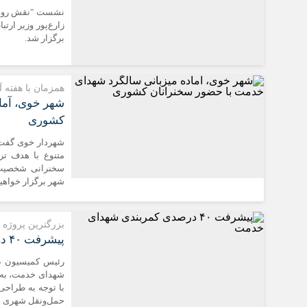
نشست "نقش روایت 
زارع‌پور وزیر ار
برگزار شد.
همزمان با هفته 
شهر خوی، آما
کشوری
شهردار خوی گفت: 
متنوع با هدف ترو
سخنرانی شخصیت‌
شهر برگزار خواهیم
بزرگترین پروژه
پیشرفت ۴۰ درصدی کمربندی شهدای خدمت
رئیس کمیسیون ع
با توجه به طراحی 
حمل‌ونقل شهری خ