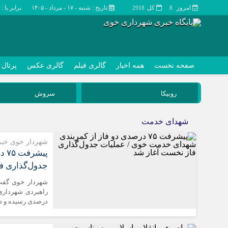
امروز
کل
تاریخ : شنبه - ۱۷ - مرداد - ۱۴۰۵
برابر با : Saturday - 8 - August - 2026
2918
8
صفحه نخست
همه اخبار
گالری فیلم
گالری عکس
پرتال
چند رسانه
تماس با ما
روبیکا
سروش
گالری فیلم
گالری عکس
شهدای خدمت
شهردار خوی خبر 
پی
جدول‌گذاری ف
شهردار خوی گفت:
درصدی رسیده و در