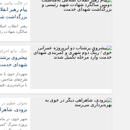
در قالب پیامی ص
پیام رهبر انق
بزرگداشت ش
رهبر انقلاب اسل
سالگرد شهادت رئ
جنگ، مانع اجرای
پیشروی پرشتا
شهدای خدمت و
شهردار خوی با ت
طرح‌های شاخص شهر
با برنامه‌ریزی دقی
تحولی عظیم در 
بزودی، شاهراه
شهر خوی، در ماه 
پروژه سترگ "کمرب
سرعتی مثال‌زدنی 