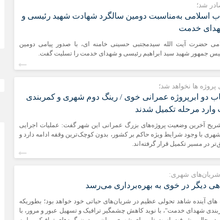
ادر شد؛
لاب اسلامی به‌مناسبت دومین سالگرد شهادت شهید رئیسی و
هدای خدمت
امی حضرت آیت الله سیدمجتبی حسینی خامنه ای، با صدور پیامی دومین
یس جمهور شهید سید ابراهیم رئیسی و شهدای خدمت را تسلیت گفت.
 پروژه ها نخواهد شد؛
ب دو ابرپروژه عمرانی خوی / رینگ دوم شهری و کمربندی
ارد مرحله تکمیل شدند
شریح آخرین وضعیت پروژه‌های بزرگ عمرانی این شهر گفت: عملیات اجرایی
ی با وجود شرایط ویژه حاکم بر کشور، بدون کوچک‌ترین وقفه ادامه دارد و
ق‌تر در مسیر تکمیل قرار گرفته‌اند.
شریان‌های شهری:
ی دیگر در خوی به بهره‌برداری می‌رسد
های آینده شاهد تحولی عظیم در شریان‌های حیاتی خود خواهد بود؛ بطوریکه
ندی شهدای خدمت"، با نوید کاهش چشمگیر ترافیک و تسهیل عبور و مرور، با
در حال پیشرفت است تا رویای شهری روان و بدون گره‌های ترافیکی را به