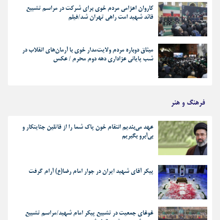
کاروان اعزامی مردم خوی برای شرکت در مراسم تشییع
قائد شهید امت راهی تهران شد/فیلم
میثاق دوباره مردم ولایت‌مدار خوی با آرمان‌های انقلاب در
شب پایانی عزاداری دهه دوم محرم / عکس
فرهنگ و هنر
عهد می‌بندیم انتقام خون پاک شما را از قاتلین جنایتکار و
بی‌آبرو بگیریم
پیکر آقای شهید ایران در جوار امام رضا(ع) آرام گرفت
غوغای جمعیت در تشییع پیکر امام شهید/مراسم تشییع