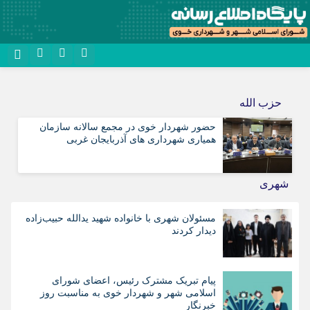
نام کاربری یا نشانی ایمیل
روبیکا
حزب الله
سروش
حضور شهردار خوی در مجمع سالانه سازمان
رمز عبور
ایتا
همیاری شهرداری های آذربایجان غربی
آپارات
شهری
مرا به خاطر بسپار
اپلیکیشن
مسئولان شهری با خانواده شهید یدالله حبیب‌زاده
دیدار کردند
پیام تبریک مشترک رئیس، اعضای شورای
اسلامی شهر و شهردار خوی به مناسبت روز
خبرنگار