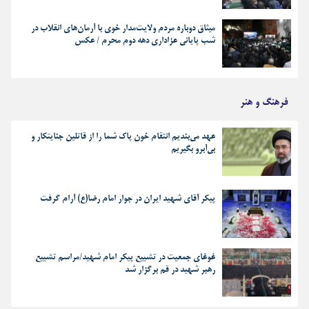
میثاق دوباره مردم ولایت‌مدار خوی با آرمان‌های انقلاب در
شب پایانی عزاداری دهه دوم محرم / عکس
فرهنگ و هنر
عهد می‌بندیم انتقام خون پاک شما را از قاتلین جنایتکار و
بی‌آبرو بگیریم
پیکر آقای شهید ایران در جوار امام رضا(ع) آرام گرفت
غوغای جمعیت در تشییع پیکر امام شهید/مراسم تشییع
رهبر شهید در قم برگزار شد