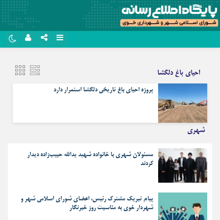
نام کاربری یا نشانی ایمیل
روبیکا
احیای باغ دلگشا
سروش
پروژه احیای باغ تاریخی دلگشا استمرار دارد
رمز عبور
ایتا
آپارات
شهری
مرا به خاطر بسپار
اپلیکیشن
مسئولان شهری با خانواده شهید یدالله حبیب‌زاده دیدار
کردند
پیام تبریک مشترک رئیس، اعضای شورای اسلامی شهر و
شهردار خوی به مناسبت روز خبرنگار