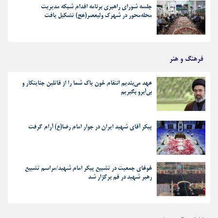
جلسه شورای راهبری برنامه اقدام شبکه مدیریت
محله‌محور در شهرک ولیعصر(عج) تشکیل یافت
فرهنگ و هنر
عهد می‌بندیم انتقام خون پاک شما را از قاتلین جنایتکار و
بی‌آبرو بگیریم
پیکر آقای شهید ایران در جوار امام رضا(ع) آرام گرفت
غوغای جمعیت در تشییع پیکر امام شهید/مراسم تشییع
رهبر شهید در قم برگزار شد