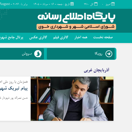
امروز
کل
تاریخ : جمعه - ۱۶ - مرداد - ۱۴۰۵
برابر با : Friday - 7 - August - 2026
۲۹۱۰
۰
صفحه نخست
همه اخبار
گالری فیلم
گالری عکس
پرتال جامع شهر
چند رسانه
تماس با ما
روبیکا
سروش
گالری فیلم
گالری عکس
آذربایچان غربی
همزمان با روز ملی ا
پیام تبریک شهرد
حسن نصراله پور شهردار خو