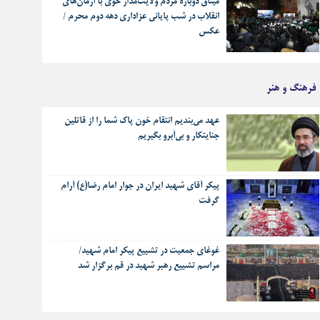
میثاق دوباره مردم ولایت‌مدار خوی با آرمان‌های
انقلاب در شب پایانی عزاداری دهه دوم محرم /
عکس
فرهنگ و هنر
عهد می‌بندیم انتقام خون پاک شما را از قاتلین
جنایتکار و بی‌آبرو بگیریم
پیکر آقای شهید ایران در جوار امام رضا(ع) آرام
گرفت
غوغای جمعیت در تشییع پیکر امام شهید/
مراسم تشییع رهبر شهید در قم برگزار شد