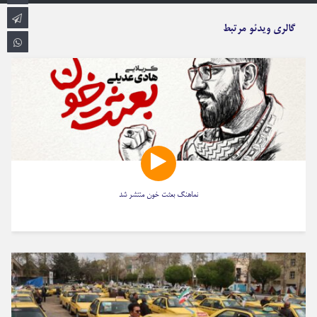
گالری ویدئو مرتبط
نماهنگ بعثت خون منتشر شد