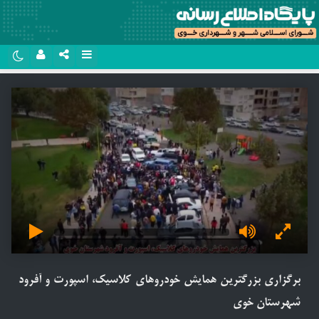
نام کاربری یا نشانی ایمیل
روبیکا
سروش
رمز عبور
ایتا
آپارات
مرا به خاطر بسپار
اپلیکیشن
برگزاری بزرگترین همایش خودروهای کلاسیک، اسپورت و آفرود
شهرستان خوی