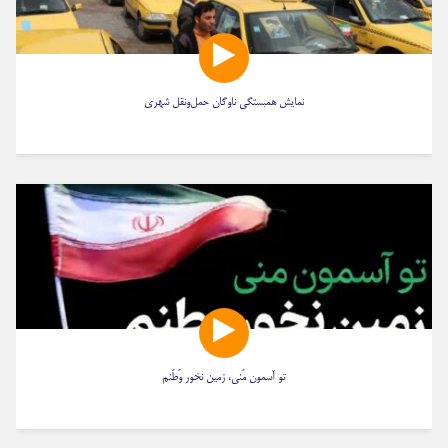
نمایش همبستگی ناوگان حمل‌ونقل شهری
تو آسمون مَنی، زمین نخور وَطَنم