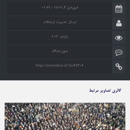
فروردین ۳, ۱۴۰۴ - ۰۱:۵۹
ارسال :
مدیریت ارتباطات
بازدید : ۱۰۲
بدون دیدگاه
https://news.khoy.ir/?p=24302
گالری تصاویر مرتبط