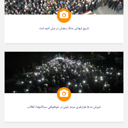
تشییع شهدای جنگ رمضان در میان اندوه امت
خروش ده ها هزارنفری مردم خوی در خونخواهی سیدالشهداء انقلاب