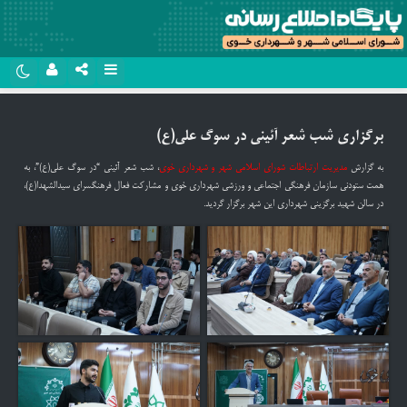
نام کاربری یا نشانی ایمیل
روبیکا
برگزاری شب شعر آئینی در سوگ علی(ع)
سروش
به گزارش
مدیریت ارتباطات شورای اسلامی شهر و شهرداری خوی
، شب شعر آئینی “در سوگ علی(ع)”، به
رمز عبور
ایتا
همت ستودنی سازمان فرهنگی اجتماعی و ورزشی شهرداری خوی و مشارکت فعال فرهنگسرای سیدالشهدا(ع)،
در سالن شهید برگزینی شهرداری این شهر برگزار گردید.
آپارات
مرا به خاطر بسپار
اپلیکیشن