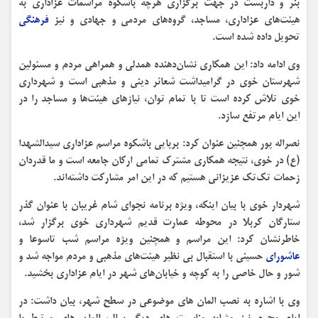
بنر و داربست در جهت برگزاری هرچه باشکوه مراسمات عزاداری به
هیئت‌های عزاداری، مساجد، گروه‌های مردمی و جهادی و نیز
فرهنگی
تحویل داده شده است.
وی ادامه داد: این همکاری نشان‌دهنده همدلی و همراهی مردم و مسئولین
شهرستان خوی در گرامیداشت شعائر دینی و مذهبی است و شهرداری
خوی تلاش کرده است تا با تمام توان، نیازهای هیئت‌ها و مساجد را در
این ایام مرتفع سازد.
نصراله پور همچنین عنوان کرد: برپایی باشکوه مراسم عزاداری سیدالشهدا
(ع) در خوی، نتیجه همکاری مشترک تمامی ارکان جامعه است و ما قدردان
زحمات تک‌تک عزیزانی هستیم که در این امر مشارکت داشته‌اند.
شهردار خوی با بیان اینکه، ویژه برنامه نجوای شام غریبان با عنوان گذر
ستارگان کربلا در محوطه عمارت قدیم شهرداری خوی برگزار شد،
خاطرنشان کرد: این مراسم و همچنین ویژه مراسم شب تاسوعا و
عاشورای
حسینی با استقبال بی نظیر هیئت‌های مذهبی و مردم مواجه شد و
شور و حال خاصی را به کوچه و خیابان‌های شهر در ایام عزاداری بخشید.
وی با اشاره به نصب المان های موضوعی در سطح شهر، بیان داشت: در