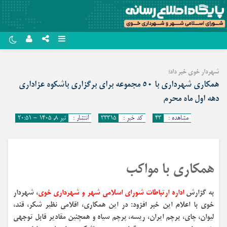
نام کاربری یا نشانی ایمیل
روبیکا
شهردار خوی خبر داد؛
سروش
همکاری شهرداری با ۵۰ مجموعه برای برگزاری باشکوه عزاداری
رمز عبور
دهه اول ماه محرم
ایتا
مشاهده :
۴۳
کد خبر :
۳۳۳۱۵
انتشار :
تیر ۸, ۱۴۰۵ - ۲۰:۵۱
آپارات
مرا به خاطر بسپار
اپلیکیشن
همکاری با مواکب
به گزارش
اداره ارتباطات شورای اسلامی شهر و شهرداری خوی
، شهردار
خوی با اعلام این خبر افزود: در این همکاری، اقلامی نظیر شکر، قند،
لیوان، چای، پرچم ایران، ریسه، پرچم سیاه و همچنین مقادیر قابل توجهی