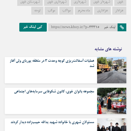
خوی
شهردار خوی
شهرداری
شهرداری خوی
شهرستان خوی
عزادار
عزاداری
ماه محرم
مواکب
موکب
نوحه
کپی لینک خبر
لینک خبر
https://news.khoy.ir/?p=33315
نوشته های مشابه
عملیات آسفالت‌ریزی کوچه وحدت ۳ در منطقه پوریای ولی آغاز
شد
مجموعه بانوان خوی، کانون شکوفایی سرمایه‌های اجتماعی
مسئولان شهری با خانواده شهید یدالله حبیب‌زاده دیدار کردند