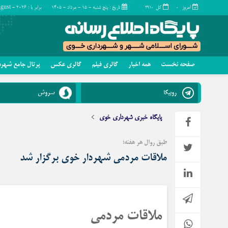
امروز
کل
تاریخ : پنج شنبه - ۱۵ - مرداد - ۱۴۰۵
برابر با : Thursday - 6 - August - 2026
۲۹۱۰
۰
صفحه نخست
همه اخبار
گالری فیلم
گالری عکس
پرتال جامع شهر
چند رسانه
تماس با ما
روبیکا
سروش
گالری فیلم
گالری عکس
پایگاه خبری شهرداری خوی
طبق روال هر هفته؛
ملاقات مردمی شهردار خوی برگزار شد
ملاقات مردمی