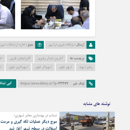
ارسال :
پایگاه خبری درشهر
منبع :
اداره ارتباطات شو
برچسب ها
آخرین دیدار رهبری
آذربایجان غربی
اخ
رهبر شهید
شهر خوی
شهردار خوی
شهرداری خوی
ش
کپی لینک
لینک خبر
https://news.khoy.ir/?p=33372
نوشته های مشابه
شتاب در بهسازی معابر شهری؛
موج دیگر عملیات لکه گیری و مرمت
آسفالت در سطح شهر آغاز شد