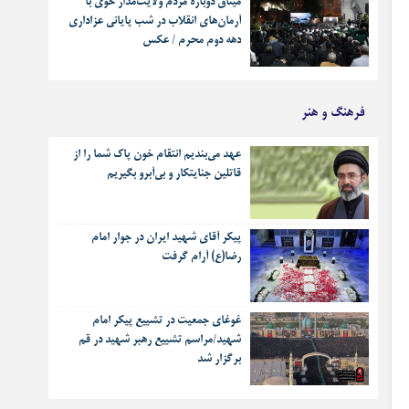
میثاق دوباره مردم ولایت‌مدار خوی با
آرمان‌های انقلاب در شب پایانی عزاداری
دهه دوم محرم / عکس
فرهنگ و هنر
عهد می‌بندیم انتقام خون پاک شما را از
قاتلین جنایتکار و بی‌آبرو بگیریم
پیکر آقای شهید ایران در جوار امام
رضا(ع) آرام گرفت
غوغای جمعیت در تشییع پیکر امام
شهید/مراسم تشییع رهبر شهید در قم
برگزار شد