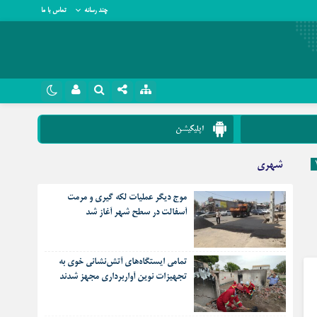
چند رسانه
تماس با ما
نام کاربری یا نشانی ایمیل
روبیکا
اپلیکیشن
سروش
شهری
رمز عبور
ایتا
موج دیگر عملیات لکه گیری و مرمت
آپارات
آسفالت در سطح شهر آغاز شد
مرا به خاطر بسپار
اپلیکیشن
تمامی ایستگاه‌های آتش‌نشانی خوی به
تجهیزات نوین آواربرداری مجهز شدند