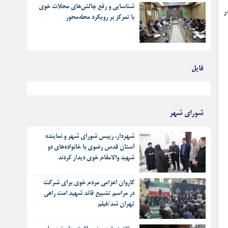
شناسایی و رفع چالش‌های محلات خوی
ر
با تمرکز بر رویکرد محله‌محور
فایل
بهترین رجز های انقلابی
شورای شهر
شهردار، رییس شورای شهر و نماینده
آستان قدس رضوی با خانواده‌های دو
شهید والامقام خوی دیدار کردند
کاروان اعزامی مردم خوی برای شرکت
در مراسم تشییع قائد شهید امت راهی
تهران شد/فیلم