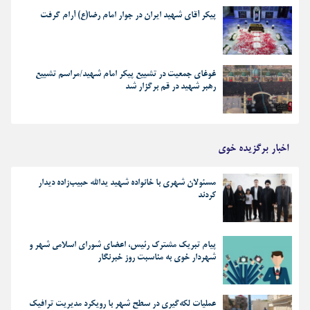
پیکر آقای شهید ایران در جوار امام رضا(ع) آرام گرفت
غوغای جمعیت در تشییع پیکر امام شهید/مراسم تشییع
رهبر شهید در قم برگزار شد
اخبار برگزیده خوی
مسئولان شهری با خانواده شهید یدالله حبیب‌زاده دیدار
کردند
پیام تبریک مشترک رئیس، اعضای شورای اسلامی شهر و
شهردار خوی به مناسبت روز خبرنگار
عملیات لکه‌گیری در سطح شهر با رویکرد مدیریت ترافیک