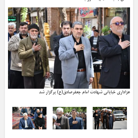
عزاداری خیابانی شهادت امام جعفرصادق(ع) برگزار شد