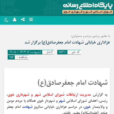
نام کاربری یا نشانی ایمیل
روبیکا
با حضور پرشور مردم و مسئولین:
سروش
عزاداری خیابانی شهادت امام جعفرصادق(ع) برگزار شد
رمز عبور
ایتا
کد خبر :
25210
انتشار :
اردیبهشت ۷, ۱۴۰۴ - 09:05
مشاهده :
157
آپارات
مرا به خاطر بسپار
اپلیکیشن
شهادت امام جعفرصادق(ع)
به گزارش
مدیریت ارتباطات شورای اسلامی شهر و شهرداری خوی
،
رئیس، اعضای شورای اسلامی
شهر
و شهردار خوی همگام با مردم مومن
و ولایتمدار
خوی
، در مراسم عزاداری خیابانی سالروز
شهادت
امام جعفر
صادق (علیه‌السّلام) حضور یافتند.