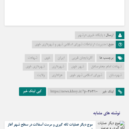
ارسال :
پایگاه خبری درشهر
منبع :
مدیریت ارتباطات شورای اسلامی شهر و شهرداری خوی
برچسب ها
آذربایجان غربی
ایران
خوی
شهادت
شهادت امام جعفرصادق
شهر خوی
شهرداری
شهرداری خوی
شهرستان
شورای اسلامی شهر خوی
عزاداری
ولایت
کپی لینک خبر
لینک خبر
https://news.khoy.ir/?p=25210
نوشته های مشابه
موج دیگر عملیات لکه گیری و مرمت آسفالت در سطح شهر آغاز