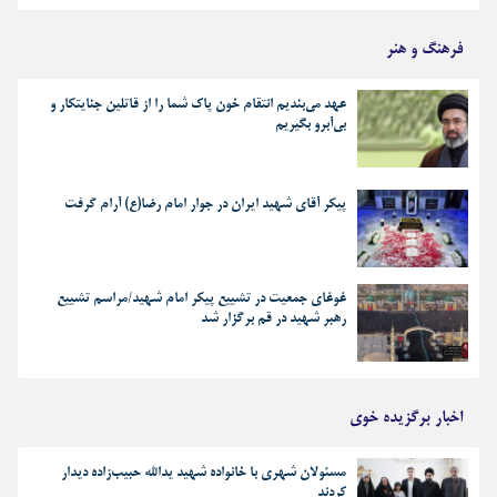
فرهنگ و هنر
عهد می‌بندیم انتقام خون پاک شما را از قاتلین جنایتکار و
بی‌آبرو بگیریم
پیکر آقای شهید ایران در جوار امام رضا(ع) آرام گرفت
غوغای جمعیت در تشییع پیکر امام شهید/مراسم تشییع
رهبر شهید در قم برگزار شد
اخبار برگزیده خوی
مسئولان شهری با خانواده شهید یدالله حبیب‌زاده دیدار
کردند