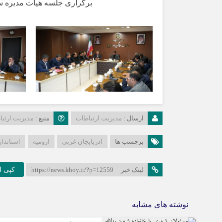
برگزاری جلسه هیات مدیره سا
ارسال :
مدیریت ارتباطات
منبع :
مدیریت ارتب
برچسب ها
آذربایجان غربی
ارومیه
استاندا
کپی لی
لینک خبر
https://news.khoy.ir/?p=12559
نوشته های مشابه