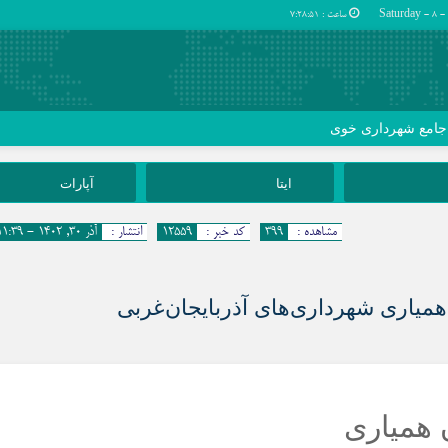
ساعت :
7:28:52
 جامع شهرداری خوی
ایتا
آپارات
مشاهده :
399
کد خبر :
12559
انتشار :
آذر ۳۰, ۱۴۰۲ - 11:39
میاری شهرداری‌های آذربایجان‌غربی
 همیاری