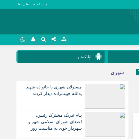
چند رسانه
تماس با ما
نام کاربری یا نشانی ایمیل
روبیکا
اپلیکیشن
سروش
شهری
رمز عبور
ایتا
مسئولان شهری با خانواده شهید
آپارات
یدالله حبیب‌زاده دیدار کردند
مرا به خاطر بسپار
اپلیکیشن
پیام تبریک مشترک رئیس،
اعضای شورای اسلامی شهر و
شهردار خوی به مناسبت روز
خبرنگار