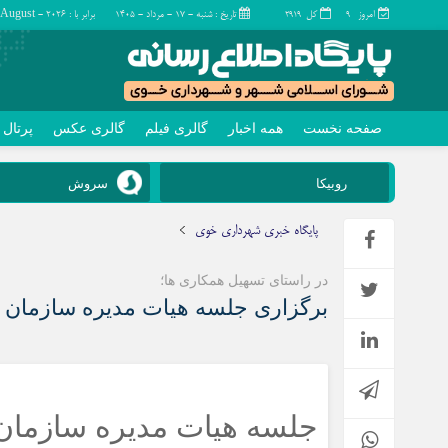
امروز
کل
تاریخ : شنبه - ۱۷ - مرداد - ۱۴۰۵
برابر با : Saturday - 8 - August - 2026
2919
9
صفحه نخست
همه اخبار
گالری فیلم
گالری عکس
پرتال
چند رسانه
تماس با ما
روبیکا
سروش
گالری فیلم
گالری عکس
پایگاه خبری شهرداری خوی
در راستای تسهیل همکاری ها؛
برگزاری جلسه هیات مدیره سازمان ه
جلسه هیات مدیره سازمان