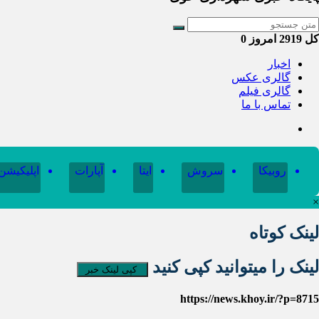
کل
2919
امروز
0
اخبار
گالری عکس
گالری فیلم
تماس با ما
روبیکا
سروش
ایتا
آپارات
اپلیکیشن
×
لینک کوتاه
لینک را میتوانید کپی کنید
کپی لینک خبر
https://news.khoy.ir/?p=8715