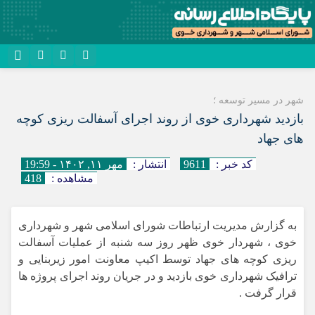
نام کاربری یا نشانی ایمیل
روبیکا
شهر در مسیر توسعه ؛
سروش
بازدید شهرداری خوی از روند اجرای آسفالت ریزی کوچه
رمز عبور
های جهاد
ایتا
کد خبر :
9611
انتشار :
مهر ۱۱, ۱۴۰۲ - 19:59
آپارات
مشاهده :
418
مرا به خاطر بسپار
اپلیکیشن
به گزارش مدیریت ارتباطات شورای اسلامی شهر و شهرداری
خوی ، شهردار خوی ظهر روز سه شنبه از عملیات آسفالت
ریزی کوچه های جهاد توسط اکیپ معاونت امور زیربنایی و
ترافیک شهرداری خوی بازدید و در جریان روند اجرای پروژه ها
قرار گرفت .