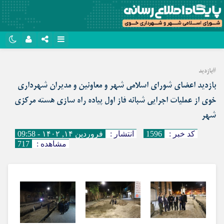
نام کاربری یا نشانی ایمیل
روبیکا
#بازدید
سروش
بازدید اعضای شورای اسلامی شهر و معاونین و مدیران شهرداری
رمز عبور
ایتا
خوی از عملیات اجرایی شبانه فاز اول پیاده راه سازی هسته مرکزی
شهر
آپارات
کد خبر :
1596
انتشار :
فروردین ۱۴, ۱۴۰۲ - 09:58
مرا به خاطر بسپار
اپلیکیشن
مشاهده :
717