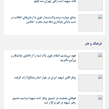
قائد شهید امت راهی تهران شد/فیلم
میثاق دوباره مردم ولایت‌مدار خوی با آرمان‌های انقلاب در
شب پایانی عزاداری دهه دوم محرم / عکس
فرهنگ و هنر
عهد می‌بندیم انتقام خون پاک شما را از قاتلین جنایتکار و
بی‌آبرو بگیریم
پیکر آقای شهید ایران در جوار امام رضا(ع) آرام گرفت
غوغای جمعیت در تشییع پیکر امام شهید/مراسم تشییع
رهبر شهید در قم برگزار شد