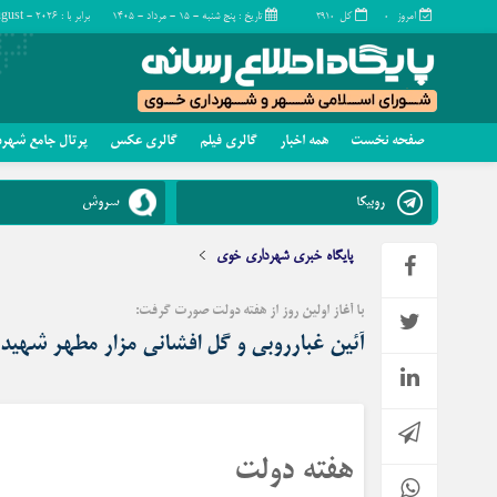
امروز
کل
تاریخ : پنج شنبه - ۱۵ - مرداد - ۱۴۰۵
برابر با : Thursday - 6 - August - 2026
۲۹۱۰
۰
صفحه نخست
همه اخبار
گالری فیلم
گالری عکس
پرتال جامع شهر
چند رسانه
تماس با ما
روبیکا
سروش
گالری فیلم
گالری عکس
پایگاه خبری شهرداری خوی
با آغاز اولین روز از هفته دولت صورت گرفت:
آئین غبارروبی و گل افشانی مزار مطهر شهید
هفته دولت