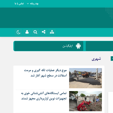
چند رسانه
تماس با ما
نام کاربری یا نشانی ایمیل
روبیکا
اپلیکیشن
سروش
شهری
رمز عبور
ایتا
موج دیگر عملیات لکه گیری و مرمت
آپارات
آسفالت در سطح شهر آغاز شد
مرا به خاطر بسپار
اپلیکیشن
تمامی ایستگاه‌های آتش‌نشانی خوی به
تجهیزات نوین آواربرداری مجهز شدند