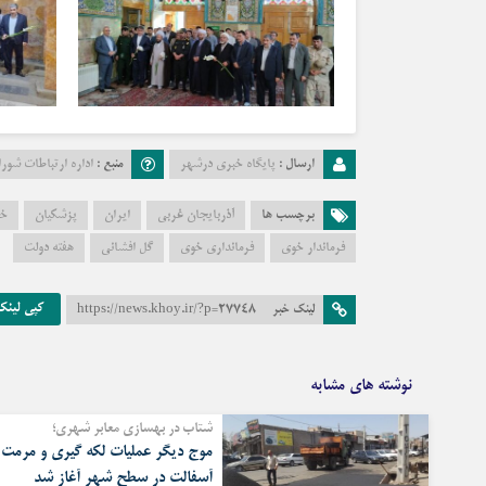
ارسال :
پایگاه خبری درشهر
منبع :
اداره ارتباطات شو
برچسب ها
آذربایجان غربی
ایران
پزشکیان
خ
فرماندار خوی
فرمانداری خوی
گل افشانی
هفته دولت
کپی لینک
لینک خبر
https://news.khoy.ir/?p=27748
نوشته های مشابه
شتاب در بهسازی معابر شهری؛
موج دیگر عملیات لکه گیری و مرمت
آسفالت در سطح شهر آغاز شد