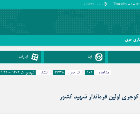
ساعت :
11:27:42
داری خوی
ایتا
آپارات
مشاهده :
۱۰۲
کد خبر :
۲۷۷۴۸
انتشار :
شهریور ۵, ۱۴۰۴ - ۰۹:۴۲
 کوچری اولین فرماندار شهید کشور