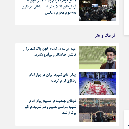
میثاق دوباره مردم ولایت‌مدار خوی با
آرمان‌های انقلاب در شب پایانی عزاداری
دهه دوم محرم / عکس
فرهنگ و هنر
عهد می‌بندیم انتقام خون پاک شما را از
قاتلین جنایتکار و بی‌آبرو بگیریم
پیکر آقای شهید ایران در جوار امام
رضا(ع) آرام گرفت
غوغای جمعیت در تشییع پیکر امام
شهید/مراسم تشییع رهبر شهید در قم
برگزار شد